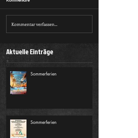
Sommerferien
Kommentar verfassen...
Sommerferien 23
14.08.2022
Aktuelle Einträge
Sommerferien
Sommerferien