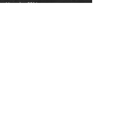
November 2016
September 2016
August 2016
Mai 2016
April 2016
Öffnungszeiten
Montag:
17.00 - 20.30
Uhr
Dienstag:
10.00 - 11.00
Uhr
16.00 - 21.30
Uhr