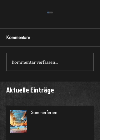
Kommentare
Sommerferien
Kommentar verfassen...
Sommerferien 23
14.08.2022
Aktuelle Einträge
Sommerferien