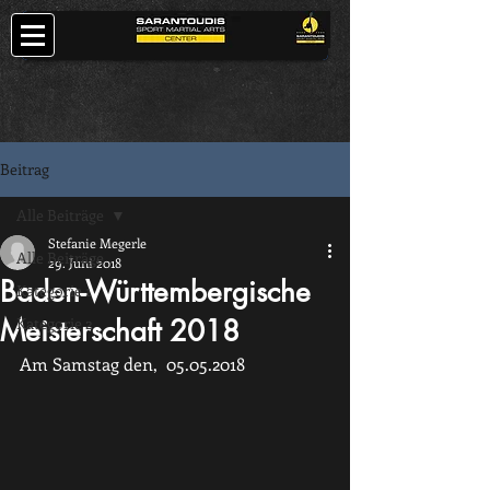
Beitrag
Alle Beiträge
Stefanie Megerle
Alle Beiträge
29. Juni 2018
Baden-Württembergische
Kategorie 1
Meisterschaft 2018
Kategorie 2
Am Samstag den,  05.05.2018