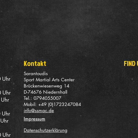
Kontakt
FIND 
Sarantoudis
 Uhr
Sport Martial Arts Center
Brückenwiesenweg 14
D-74676 Niedernhall
0 Uhr
Tel.: 0794055007
Uhr
Mobil: +49 (0)1723247084
info@ssmac.de
0 Uhr
Impressum
Impressum
Uhr
Datenschutzerklärung
0 Uhr