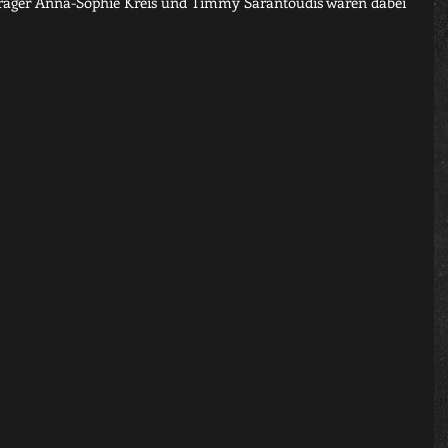
äger Anna-Sophie Kreis und Timmy Sarantoudis waren dabei 